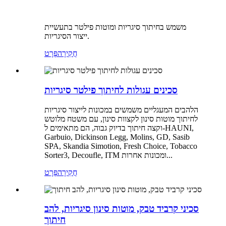
משמש בחיתוך סיגריות ומוטות פילטר בתעשיית
ייצור הסיגריות.
חֲקִירָה
פְּרָט
סכינים עגולות לחיתוך פילטר סיגריות
הלהבים המעגליים משמשים במכונות לייצור סיגריות
לחיתוך מוטות סינון לקצוות סינון, עם משטח מלוטש
וקצה חיתוך בדיוק גבוה, הם מתאימים ל-HAUNI,
Garbuio, Dickinson Legg, Molins, GD, Sasib
SPA, Skandia Simotion, Fresh Choice, Tobacco
Sorter3, Decoufle, ITM ומכונות אחרות...
חֲקִירָה
פְּרָט
סכיני קרביד טבק, מוטות סינון סיגריות, להב
חיתוך