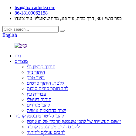
lisa@hx-carbide.com
86-18109062158
כפר בושי 301, דרך בודה, עיר פנג, מחוז שואנגליו. עיר צ'נגדו
English
בַּיִת
מוצרים
חיתוך קרטון גלי
חיתוך נייר
ייצור טבק
קלטת, חיתוך סרטים
להב חותך סיבים סיכות
עבודות עץ
חיתוך דיגיטלי
להבי מגרדים
ייצור בהתאמה אישית
להבי סליטר טונגסטן קרביד
יישום תעשייתי של להבי טונגסטן קרביד של הואקסין
להבים דקים מטונגסטן קרביד
להבים עגולים לחיתוך