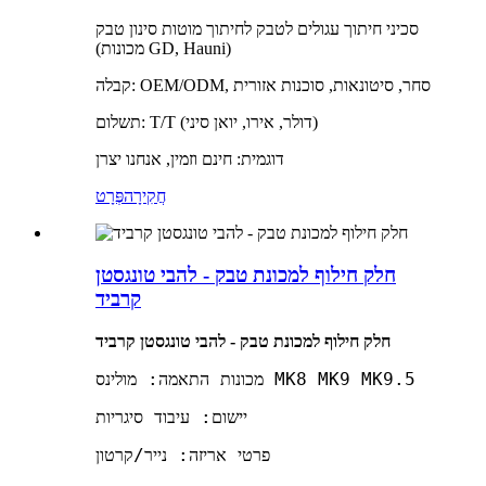
סכיני חיתוך עגולים לטבק לחיתוך מוטות סינון טבק
(מכונות GD, Hauni)
קבלה: OEM/ODM, סחר, סיטונאות, סוכנות אזורית
תשלום: T/T (דולר, אירו, יואן סיני)
דוגמית: חינם וזמין, אנחנו יצרן
חֲקִירָה
פְּרָט
חלק חילוף למכונת טבק - להבי טונגסטן
קרביד
חלק חילוף למכונת טבק - להבי טונגסטן קרביד
מכונות התאמה: מולינס MK8 MK9 MK9.5
יישום: עיבוד סיגריות
פרטי אריזה: נייר/קרטון