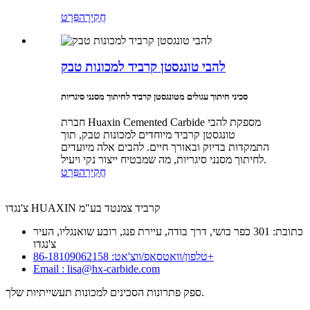
חֲקִירָה
פְּרָט
להבי טונגסטן קרביד למכונות טבק
סכיני חיתוך עגולים מטונגסטן קרביד לחיתוך מסנני סיגריות
חברת Huaxin Cemented Carbide מספקת להבי
טונגסטן קרביד מיוחדים למכונות טבק, תוך
התמקדות בדיוק ובאורך חיים. להבים אלה מיועדים
לחיתוך מסנני סיגריות, מה שמבטיח ייצור נקי ויעיל.
חֲקִירָה
פְּרָט
צ'נגדו HUAXIN קרביד צמנטד בע"מ
כתובת: 301 כפר בושי, דרך בודה, עיירת פנג, רובע שואנגליו, העיר
צ'נגדו
טלפון/וואטסאפ/ווצ'אט: 86-18109062158+
Email : lisa@hx-carbide.com
ספק פתרונות הסכינים למכונות תעשייתיות שלך.