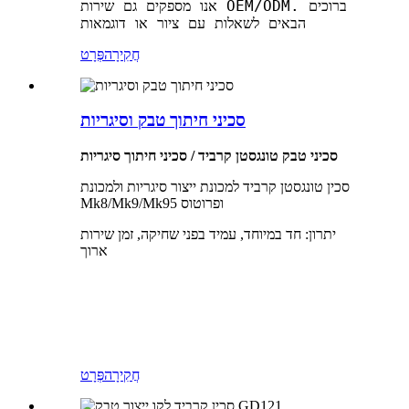
אנו מספקים גם שירות OEM/ODM. ברוכים
הבאים לשאלות עם ציור או דוגמאות
חֲקִירָה
פְּרָט
סכיני חיתוך טבק וסיגריות
סכיני טבק טונגסטן קרביד / סכיני חיתוך סיגריות
סכין טונגסטן קרביד למכונת ייצור סיגריות ולמכונת
Mk8/Mk9/Mk95 ופרוטוס
יתרון: חד במיוחד, עמיד בפני שחיקה, זמן שירות
ארוך
חֲקִירָה
פְּרָט