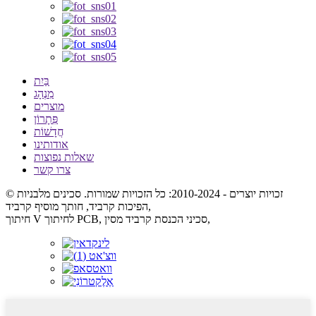
בַּיִת
מִנְהָג
מוצרים
פִּתָרוֹן
חֲדָשׁוֹת
אודותינו
שאלות נפוצות
צרו קשר
© זכויות יוצרים - 2010-2024: כל הזכויות שמורות. סכינים מלבניות
הפיכות קרביד, חותך מוסיף קרביד,
חיתוך V לחיתוך PCB, סכיני הכנסת קרביד מסין,