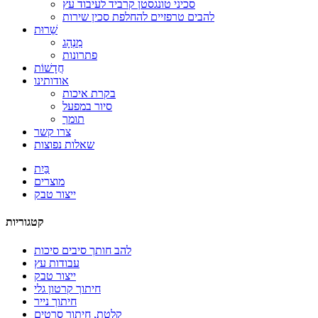
סכיני טונגסטן קרביד לעיבוד עץ
להבים טרפזיים להחלפת סכין שירות
שֵׁרוּת
מִנְהָג
פתרונות
חֲדָשׁוֹת
אודותינו
בקרת איכות
סיור במפעל
תומך
צרו קשר
שאלות נפוצות
בַּיִת
מוצרים
ייצור טבק
קטגוריות
להב חותך סיבים סיכות
עבודות עץ
ייצור טבק
חיתוך קרטון גלי
חיתוך נייר
קלטת, חיתוך סרטים